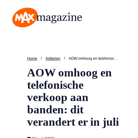
MAX Magazine
/
/
Home
Artikelen
AOW omhoog en telefonische verkoop aan banden: dit verandert er in juli
AOW omhoog en
telefonische
verkoop aan
banden: dit
verandert er in juli