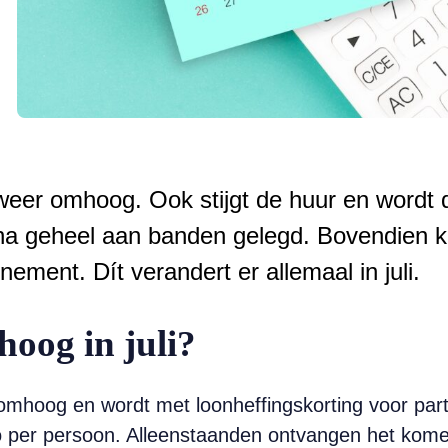
r omhoog. Ook stijgt de huur en wordt d
jna geheel aan banden gelegd. Bovendien 
ment. Dít verandert er allemaal in juli.
og in juli?
oog en wordt met loonheffingskorting voor partn
o per persoon. Alleenstaanden ontvangen het komen