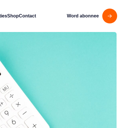
ties
Shop
Contact
Word abonnee