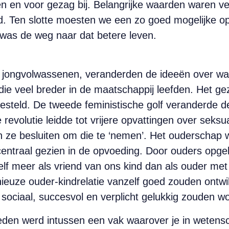
 en voor gezag bij. Belangrijke waarden waren verd
. Ten slotte moesten we een zo goed mogelijke opl
 was de weg naar dat betere leven.
ot jongvolwassenen, veranderden de ideeën over w
ie veel breder in de maatschappij leefden. Het gez
 gesteld. De tweede feministische golf veranderde d
olutie leidde tot vrijere opvattingen over seksuali
 ze besluiten om die te ‘nemen’. Het ouderschap w
 centraal gezien in de opvoeding. Door ouders op
elf meer als vriend van ons kind dan als ouder met
onieuze ouder-kindrelatie vanzelf goed zouden ont
 sociaal, succesvol en verplicht gelukkig zouden w
en werd intussen een vak waarover je in wetensch