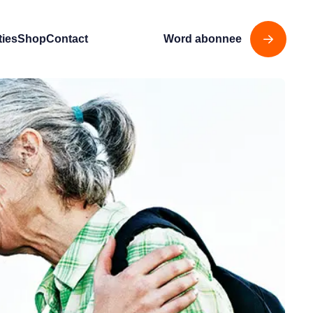
ties
Shop
Contact
Word abonnee