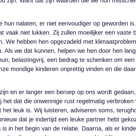
 zijn. Want dat zijn waarden die we hun misschie
e hun nalaten, er niet eenvoudiger op geworden is.
t vaak niet lukken. Zij zullen moeilijker een vaste
pen. We hebben hen opgezadeld met klimaatproble
. Als we dat kunnen, helpen we hen door hen lange
un, belastingvrij, een bedrag te schenken om een h
onze mondige kinderen onprettig vinden en die daar
 zijn en er langer een beroep op ons wordt gedaan
 Zij het dat die onwennige rust regelmatig verbroke
 het leuk is. Wij luisteren, adviseren soms, terugh
 opnieuw dat je indertijd een leuke partner hebt ge
og is in het begin van de relatie. Daarna, als er ki