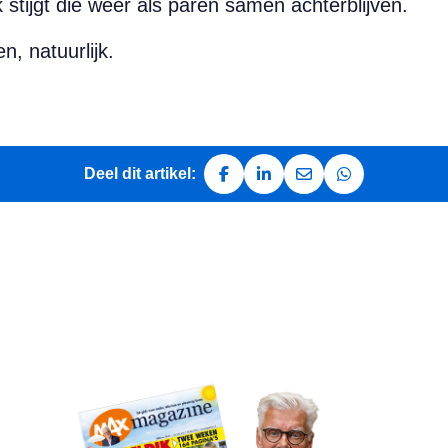
k stijgt die weer als paren samen achterblijven.
n, natuurlijk
.
Deel dit artikel:
Deel op Facebook
Deel op LinkedIn
Deel via e-mail
Deel via Whats