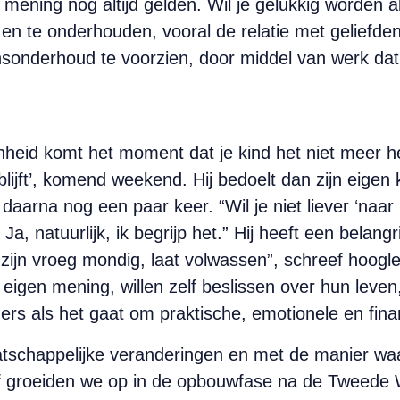
n mening nog altijd gelden. Wil je gelukkig worden 
 en te onderhouden, vooral de relatie met geliefden
ensonderhoud te voorzien, door middel van werk dat 
eid komt het moment dat je kind het niet meer heeft
uisblijft’, komend weekend. Hij bedoelt dan zijn eige
e daarna nog een paar keer. “Wil je niet liever ‘naar 
 Ja, natuurlijk, ik begrijp het.” Hij heeft een belangr
ijn vroeg mondig, laat volwassen”, schreef hoogler
igen mening, willen zelf beslissen over hun leven
rs als het gaat om praktische, emotionele en fina
atschappelijke veranderingen en met de manier wa
f groeiden we op in de opbouwfase na de Tweede 