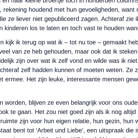
 en haar kleine broertje toch in honderden colum
, rekening houdend met hun gevoeligheden, want
e ze liever niet gepubliceerd zagen. Achteraf zie i
n kinderen los te laten en toch vast te houden wan
n kijk ik terug op wat ik – tot nu toe – gemaakt he
sveel van ze heb gehouden, maar ook dat ik steken
elijk zijn over wat ik zelf vond en wilde was ik nie
achteraf zelf hadden kunnen of moeten weten. Ze 
t ermee. Het zijn leuke, interessante mensen gew
worden, blijven ze even belangrijk voor ons oude
ok te gaan. Het zou niet goed zijn als ik nog altijd 
ruimte zijn voor hun eigen relatie, hun gezin, hun
staat bent tot ‘Arbeit und Liebe’, een uitspraak di