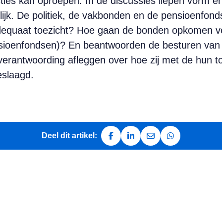
ties kan oproepen. In de discussies liepen vorm en
lijk. De politiek, de vakbonden en de pensioenfonds
dequaat toezicht? Hoe gaan de bonden opkomen v
ensioenfondsen)? En beantwoorden de besturen va
r verantwoording afleggen over hoe zij met de hun
eslaagd.
Deel dit artikel:
Deel op Facebook
Deel op LinkedIn
Deel via e-mail
Deel via Whats