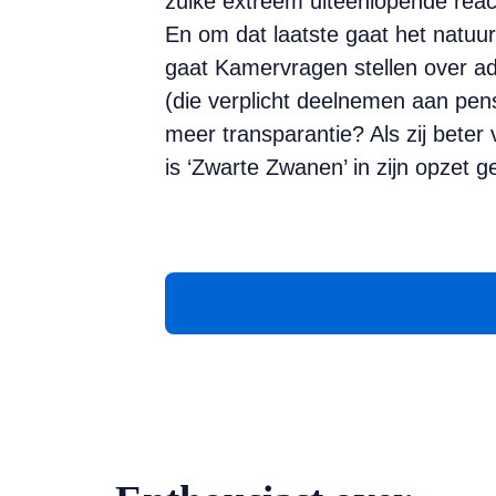
zulke extreem uiteenlopende reac
En om dat laatste gaat het natuur
gaat Kamervragen stellen over a
(die ver­plicht deelnemen aan p
meer transparantie? Als zij bete
is ‘Zwarte Zwanen’ in zijn opzet g