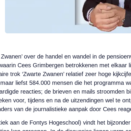
 Zwanen’ over de handel en wandel in de pensioen
 waarin Cees Grimbergen betrokkenen met elkaar lie
re trok ‘Zwarte Zwanen’ relatief zeer hoge kijkci
maar liefst 584.000 mensen die het programma waa
ardigde reacties; de brieven en mails stroomden bi
leken voor, tijdens en na de uitzendingen wel te on
anders van de journalistieke aanpak door Cees reag
istiek aan de Fontys Hogeschool) vindt het bijzonder