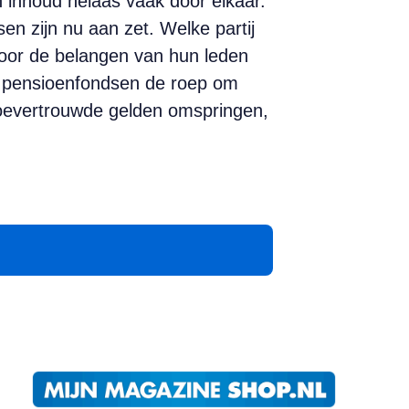
 inhoud helaas vaak door elkaar.
en zijn nu aan zet. Welke partij
oor de belangen van hun leden
n pensioenfondsen de roep om
 toevertrouwde gelden omspringen,
App