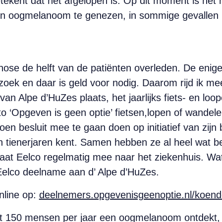
tekent dat het afgelopen is. Op dit moment is het 
en oogmelanoom te genezen, in sommige gevallen 
agnose de helft van de patiënten overleden. De eni
oek en daar is geld voor nodig. Daarom rijd ik me
e van Alpe d’HuZes plaats, het jaarlijks fiets- en 
to ‘Opgeven is geen optie’ fietsen,lopen of wande
oen besluit mee te gaan doen op initiatief van zij
zijn tienerjaren kent. Samen hebben ze al heel wa
gaat Eelco regelmatig mee naar het ziekenhuis. Wa
Eelco deelname aan d’ Alpe d’HuZes.
nline op:
deelnemers.opgevenisgeenoptie.nl/koend
tot 150 mensen per jaar een oogmelanoom ontdekt,