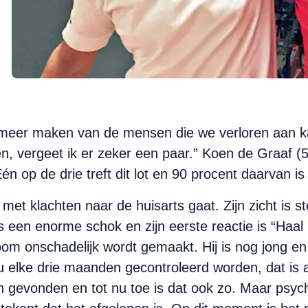
 meer maken van de mensen die we verloren aan k
, vergeet ik er zeker een paar.” Koen de Graaf (54
 op de drie treft dit lot en 90 procent daarvan is o
met klachten naar de huisarts gaat. Zijn zicht is ste
en enorme schok en zijn eerste reactie is “Haal he
 onschadelijk wordt gemaakt. Hij is nog jong en s
u elke drie maanden gecontroleerd worden, dat is a
jn gevonden en tot nu toe is dat ook zo. Maar psych