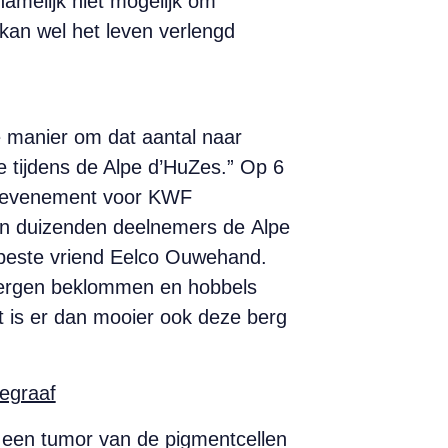
namelijk niet mogelijk om
kan wel het leven verlengd
ge manier om dat aantal naar
e tijdens de Alpe d’HuZes.” Op 6
loopevenement voor KWF
len duizenden deelnemers de Alpe
n beste vriend Eelco Ouwehand.
t bergen beklommen en hobbels
t is er dan mooier ook deze berg
egraaf
 een tumor van de pigmentcellen