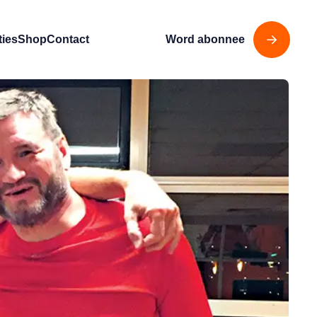
ties
Shop
Contact
Word abonnee