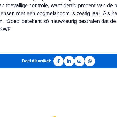
en toevallige controle, want dertig procent van de p
ensen met een oogmelanoom is zestig jaar. Als het 
‘Goed’ betekent zó nauwkeurig bestralen dat de t
: KWF
Deel dit artikel:
Deel op Facebook
Deel op LinkedIn
Deel via e-mail
Deel via Whats