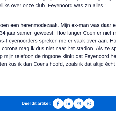
 lelijks over onze club. Feyenoord was z’n alles.”
Coen een herenmode­zaak. Mijn ex-man was daar eta
34 jaar samen geweest. Hoe langer Coen er niet m
t. Ras-Feyenoorders spreken me er vaak over aan. H
orona mag ik dus niet naar het stadion. Als ze spe
mijn telefoon de ringtone klinkt dat Feyenoord he
n kus ik dan Coens hoofd, zoals ik dat altijd écht
Deel dit artikel:
Deel op Facebook
Deel op LinkedIn
Deel via e-mail
Deel via Whats