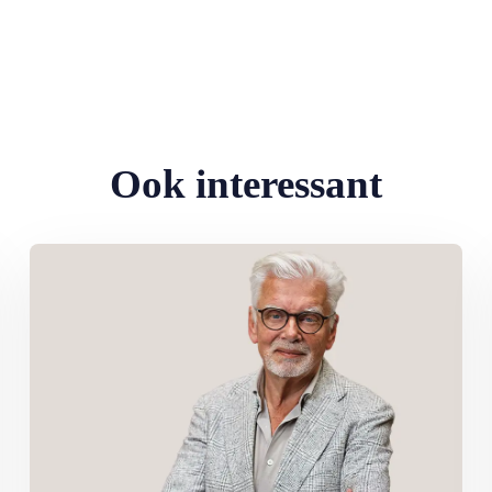
Ook interessant
eden: ‘Ik doe wat ik leuk vind’
Lees meer over Column Jan Slagter: Samen staan we sterk