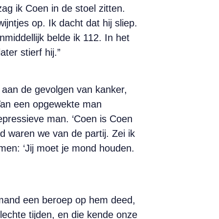
 ik Coen in de stoel zitten.
ntjes op. Ik dacht dat hij sliep.
nmiddellijk belde ik 112. In het
r stierf hij.”
 aan de gevolgen van kanker,
 Van een opgewekte man
epressieve man. ‘Coen is Coen
d waren we van de partij. Zei ik
mmen: ‘Jij moet je mond houden.
 iemand een beroep op hem deed,
slechte tijden, en die kende onze