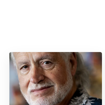
Lees meer over George Baker (81) blijft liedjes schrijven en optr