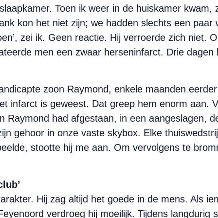
laapkamer. Toen ik weer in de huiskamer kwam, zag
nk kon het niet zijn; we hadden slechts een paar wij
en’, zei ik. Geen reactie. Hij verroerde zich niet. O
erde men een zwaar herseninfarct. Drie dagen late
ehandicapte zoon Raymond, enkele maanden eerder
et infarct is geweest. Dat greep hem enorm aan.
an Raymond had afgestaan, in een aangeslagen, d
zijn gehoor in onze vaste skybox. Elke thuiswedstrij
speelde, stootte hij me aan. Om vervolgens te bro
club’
arakter. Hij zag altijd het goede in de mens. Als
p Feyenoord verdroeg hij moeilijk. Tijdens langdurig 