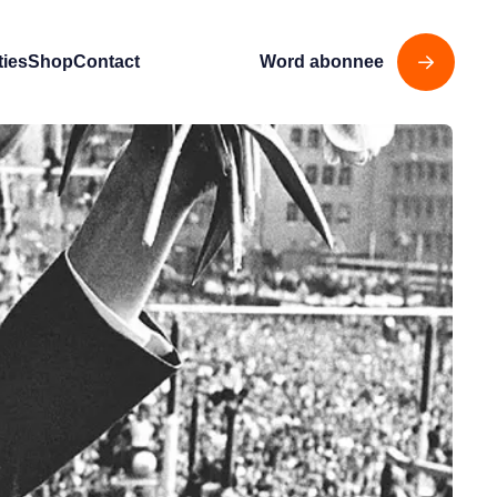
ties
Shop
Contact
Word abonnee