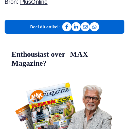
Bron:
PlusOnline
Deel dit artikel:
Deel op Facebook
Deel op LinkedIn
Deel via e-mail
Deel via WhatsAp
Enthousiast over MAX
Magazine?