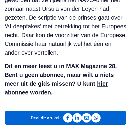
geworden dat ze tijdens het NAVO-diner niet
zomaar naast Ursula von der Leyen had
gezeten. De scriptie van de prinses gaat over
‘AI deepfakes’ met betrekking tot het Europees
recht. Daar kon de voorzitter van de Europese
Commissie haar natuurlijk wel het één en
ander over vertellen.
Dit en meer leest u in MAX Magazine 28.
Bent u geen abonnee, maar wilt u niets
meer uit de gids missen? U kunt
hier
abonnee worden.
Deel dit artikel:
Deel op Facebook
Deel op LinkedIn
Deel via e-mail
Deel via WhatsAp