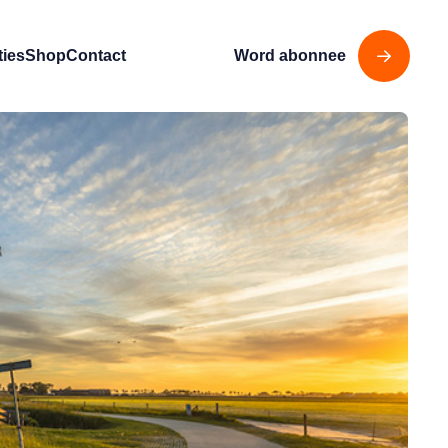
ties
Shop
Contact
Word abonnee