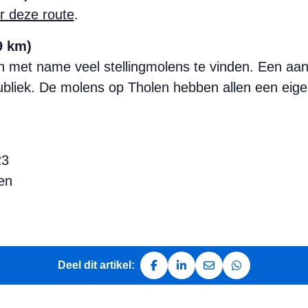
er deze route
.
9 km)
 met name veel stellingmolens te vinden. Een aanta
ubliek. De molens op Tholen hebben allen een eige
23
en
Deel dit artikel:
Deel op Facebook
Deel op LinkedIn
Deel via e-mail
Deel via Whats