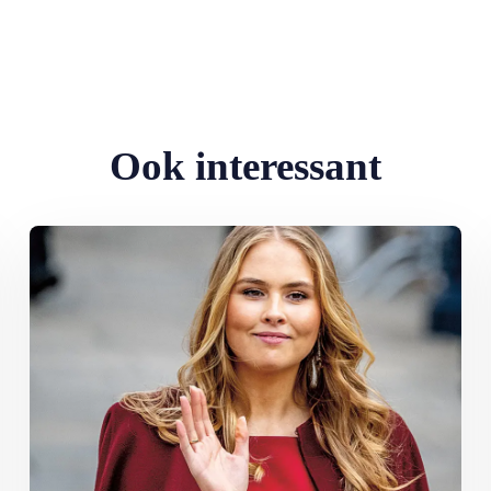
Ook interessant
te…
Lees meer over Ten paleize: kiezen tussen liefde en troon