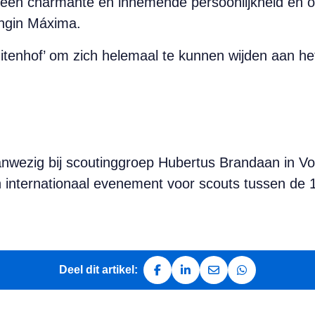
een charmante en innemende persoonlijkheid en ook 
ingin Máxima.
itenhof’ om zich helemaal te kunnen wijden aan het
nwezig bij scouting­groep Hubertus Brandaan in V
 internationaal evenement voor scouts tussen de 1
Deel dit artikel:
Deel op Facebook
Deel op LinkedIn
Deel via e-mail
Deel via Whats