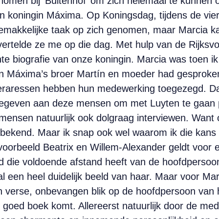
omen bij ‘Buitenhof’ om zich helemaal te kunnen 
an koningin Máxima. Op Koningsdag, tijdens de vie
gemakkelijke taak op zich genomen, maar Marcia 
rtelde ze me op die dag. Met hulp van de Rijksvoo
e biografie van onze koningin. Marcia was toen ik 
en Máxima’s broer Martín en moeder had gesproke
leraressen hebben hun medewerking toegezegd. Dat
egeven aan deze mensen om met Luyten te gaan pr
mensen natuurlijk ook dolgraag interviewen. Want
bekend. Maar ik snap ook wel waarom ik die kans waa
voorbeeld Beatrix en Willem-Alexander geldt voor ee
die voldoende afstand heeft van de hoofdpersoon. Ik
l een heel duidelijk beeld van haar. Maar voor Mar
 verse, onbevangen blik op de hoofdpersoon van ha
 goed boek komt. Allereerst natuurlijk door de med