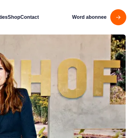
ties
Shop
Contact
Word abonnee