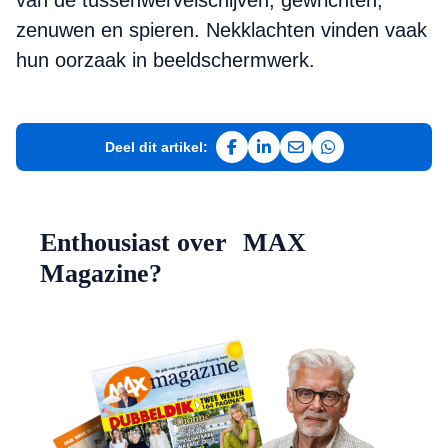
van de tussenwervelschijven, gewrichten,
zenuwen en spieren. Nekklachten vinden vaak
hun oorzaak in beeldschermwerk.
Deel dit artikel:
Deel op Facebook
Deel op LinkedIn
Deel via e-mail
Deel via WhatsAp
Enthousiast over MAX
Magazine?