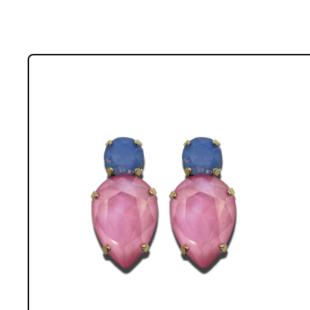
Lees meer over WIN! Een paar Farfino-oorbellen (model ‘Orietta