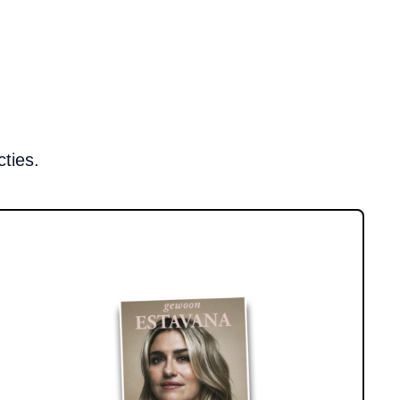
ties.
 75.
Lees meer over WIN! Het boek ‘Gewoon Estavana’ t.w.v. € 22,99.