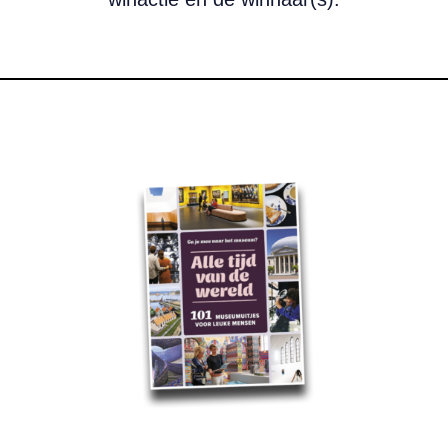
 Pink Gold’) t.w.v. € 64,95.
Lees meer over WIN! ‘Alle tijd van de wereld: 101 museumuitjes v