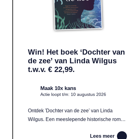
Win! Het boek ‘Dochter van
de zee’ van Linda Wilgus
t.w.v. € 22,99.
Maak 10x kans
Actie loopt t/m: 10 augustus 2026
Ontdek 'Dochter van de zee' van Linda
Wilgus. Een meeslepende historische roman
vol romantiek, smokkelaars en mysterie aan
Lees meer
de kust van Cornwall!