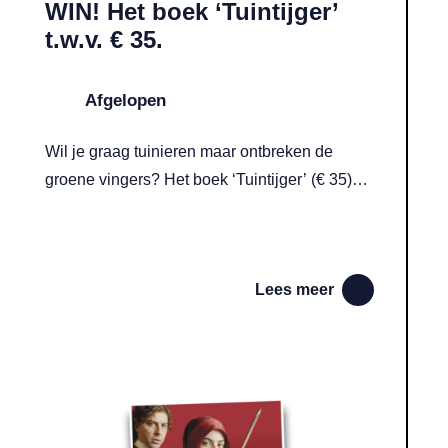
WIN! Het boek ‘Tuintijger’
t.w.v. € 35.
Afgelopen
Wil je graag tuinieren maar ontbreken de
groene vingers? Het boek ‘Tuintijger’ (€ 35)
biedt praktische tuintips per maand, zonder
moeilijk jargon.
Lees meer
Leifheit t.w.v. € 94,99.
Lees meer over WIN! Twee filmtickets voor het Italiaanse muzikale d