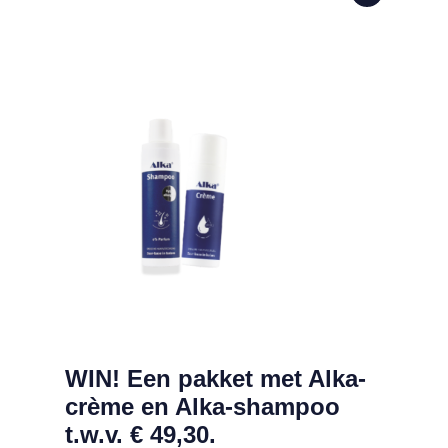
chip in Amsterdam t.w.v. € 35.
Lees meer over WIN! Een pakket met Alka-crème en Alka-shampo
WIN! Een pakket met Alka-
crème en Alka-shampoo
t.w.v. € 49,30.