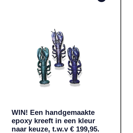
o t.w.v. € 49,30.
Lees meer over WIN! Een handgemaakte epoxy kreeft in een kleur naa
WIN! Een handgemaakte
epoxy kreeft in een kleur
naar keuze, t.w.v € 199,95.