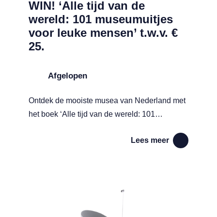
WIN! ‘Alle tijd van de
wereld: 101 museumuitjes
voor leuke mensen’ t.w.v. €
25.
Afgelopen
Ontdek de mooiste musea van Nederland met
het boek ‘Alle tijd van de wereld: 101
museumuitjes voor leuke mensen’ (€ 25).
Lees meer
oyage’ in Utrecht t.w.v. € 39,80.
Lees meer over WIN! De strijkplank ‘Air Board M Black Plus’ van 