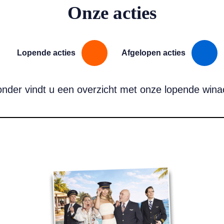
Onze acties
Lopende acties
Afgelopen acties
onder vindt u een overzicht met onze lopende winac
 Wilgus t.w.v. € 22,99.
Lees meer over WIN! Twee tickets voor ‘Boeing Boeing’ t.w.v. €