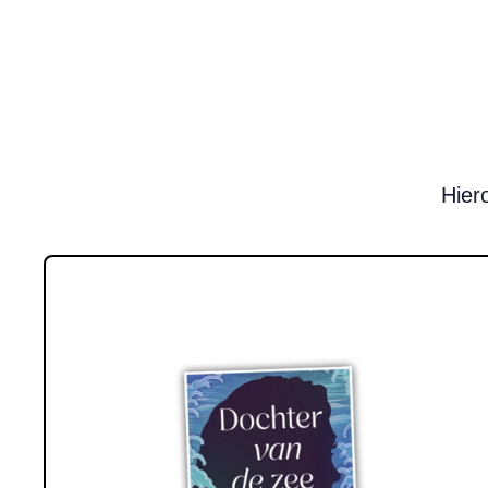
Hier
Lees meer over Win! Het boek ‘Dochter van de zee’ van Linda