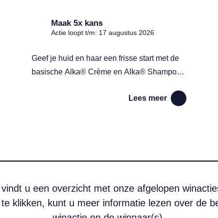
Maak 5x kans
Actie loopt t/m: 17 augustus 2026
Geef je huid en haar een frisse start met de
basische Alka® Crème en Alka® Shampoo,
en maak kans op een verzorgingspakket
Lees meer
t.w.v. € 49,30.
 vindt u een overzicht met onze afgelopen winactie
 te klikken, kunt u meer informatie lezen over de b
winactie en de winnaar(s).