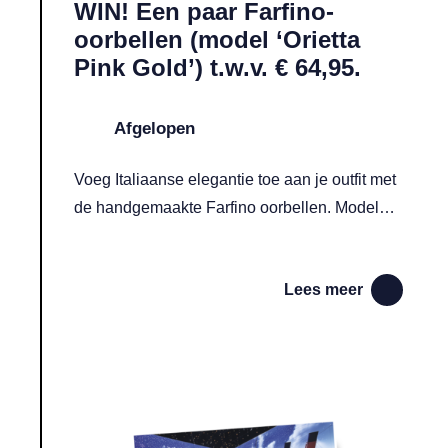
WIN! Een paar Farfino-
oorbellen (model ‘Orietta
Pink Gold’) t.w.v. € 64,95.
Afgelopen
Voeg Italiaanse elegantie toe aan je outfit met
de handgemaakte Farfino oorbellen. Model
'Orietta Pink Gold' (€ 64,95) schittert met
prachtige Swarovski-kristallen in roze en
Lees meer
lichtblauw.
Lees meer over WIN! Twee tickets voor ‘Titanic: An Immersive V