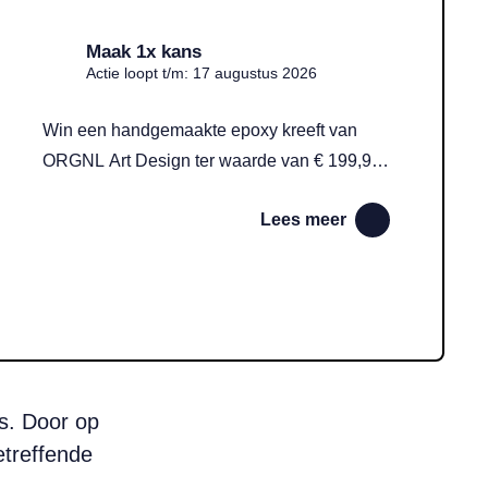
Maak 1x kans
Actie loopt t/m: 17 augustus 2026
Win een handgemaakte epoxy kreeft van
ORGNL Art Design ter waarde van € 199,95:
unieke 3D-wanddecoratie in diverse kleuren
Lees meer
voor elk modern interieur.
s. Door op
etreffende