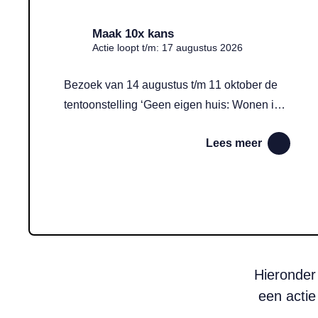
Maak 10x kans
Actie loopt t/m: 17 augustus 2026
Bezoek van 14 augustus t/m 11 oktober de
tentoonstelling ‘Geen eigen huis: Wonen in
crisis’ in Museum Het Schip en maak kans
Lees meer
op gratis entreekaarten.
Hieronder
een actie