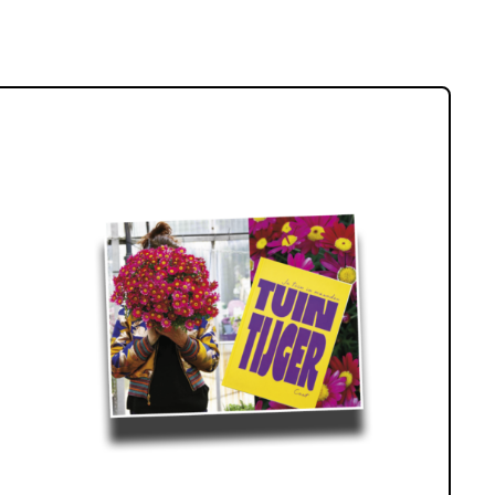
oor leuke mensen’ t.w.v. € 25.
Lees meer over WIN! Het boek ‘Tuintijger’ t.w.v. € 35.