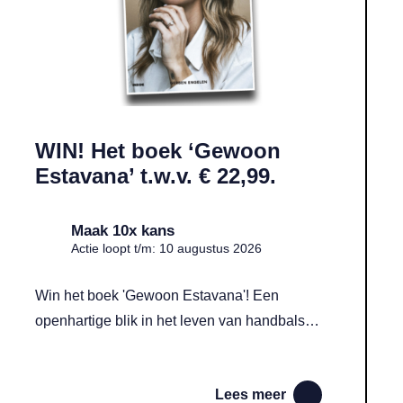
WIN! Het boek ‘Gewoon
Estavana’ t.w.v. € 22,99.
Maak 10x kans
Actie loopt t/m: 10 augustus 2026
Win het boek 'Gewoon Estavana'! Een
openhartige blik in het leven van handbalster
Estavana Polman over de prijs van topsport
en moederschap
Lees meer