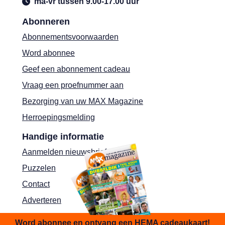
ma-vr tussen 9.00-17.00 uur
Abonneren
Abonnementsvoorwaarden
Word abonnee
Geef een abonnement cadeau
Vraag een proefnummer aan
Bezorging van uw MAX Magazine
Herroepingsmelding
Handige informatie
Aanmelden nieuwsbrief
Puzzelen
Contact
Adverteren
Shop
Word abonnee en ontvang een HEMA cadeaukaart!