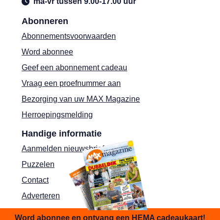
ma-vr tussen 9.00-17.00 uur
Abonneren
Abonnementsvoorwaarden
Word abonnee
Geef een abonnement cadeau
Vraag een proefnummer aan
Bezorging van uw MAX Magazine
Herroepingsmelding
Handige informatie
Aanmelden nieuwsbrief
Puzzelen
Contact
Adverteren
Shop
Word abonnee en ontvang een HEMA cadeaukaart!