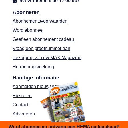
ma-vr tussen 9.00-17.00 uur
Abonneren
Abonnementsvoorwaarden
Word abonnee
Geef een abonnement cadeau
Vraag een proefnummer aan
Bezorging van uw MAX Magazine
Herroepingsmelding
Handige informatie
Aanmelden nieuwsbrief
Puzzelen
Contact
Adverteren
Shop
Word abonnee en ontvang een HEMA cadeaukaart!