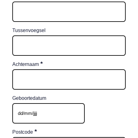
Tussenvoegsel
*
Achternaam
Geboortedatum
DD
slash
*
MM
Postcode