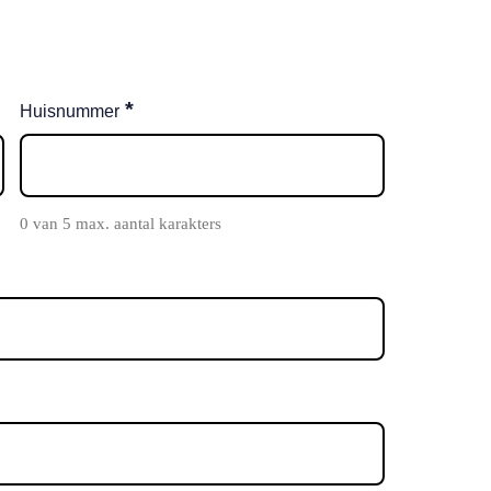
*
Huisnummer
0 van 5 max. aantal karakters