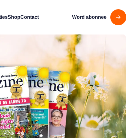
ties
Shop
Contact
Word abonnee