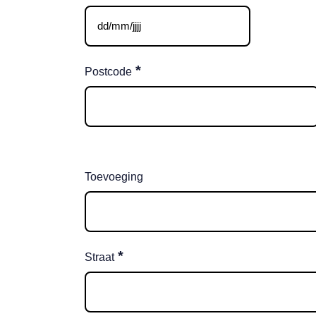
DD
slash
MM
*
Postcode
slash
JJJJ
Toevoeging
*
Straat