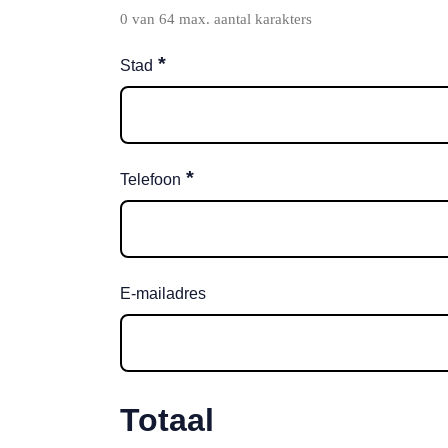
0 van 64 max. aantal karakters
*
Stad
*
Telefoon
E-mailadres
Totaal