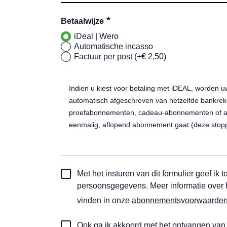
*
Betaalwijze
iDeal | Wero
Automatische incasso
Factuur per post (+€ 2,50)
Indien u kiest voor betaling met iDEAL, worden u
automatisch afgeschreven van hetzelfde bankreke
proefabonnementen, cadeau-abonnementen of act
eenmalig, aflopend abonnement gaat (deze stop
Toestemming
Met het insturen van dit formulier geef i
automatische
persoonsgegevens. Meer informatie over
incasso
vinden in onze
abonnementsvoorwaarde
*
Automatische
Ook ga ik akkoord met het ontvangen va