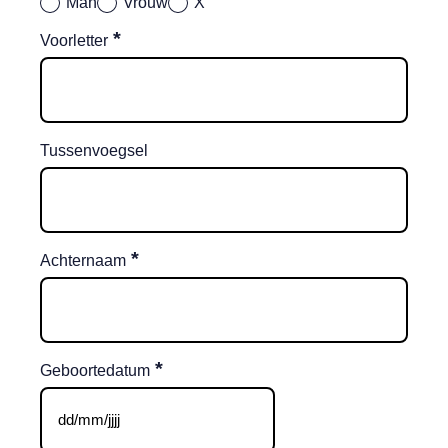
Man
Vrouw
X
*
Voorletter
Tussenvoegsel
*
Achternaam
*
Geboortedatum
DD