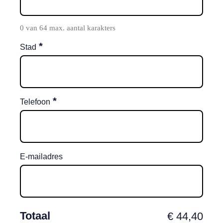
0 van 64 max. aantal karakters
*
Stad
*
Telefoon
E-mailadres
Totaal