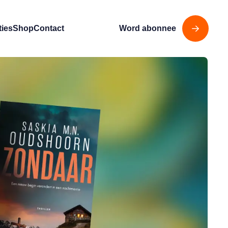
ties
Shop
Contact
Word abonnee