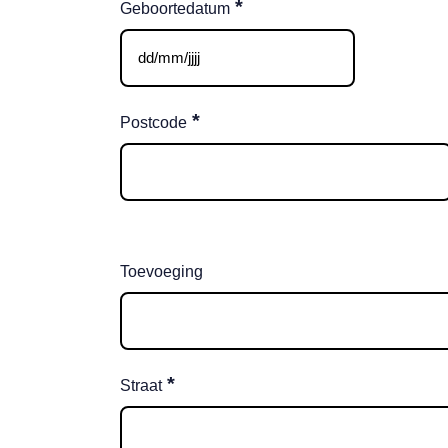
*
Geboortedatum
DD
slash
MM
*
Postcode
slash
JJJJ
Toevoeging
*
Straat