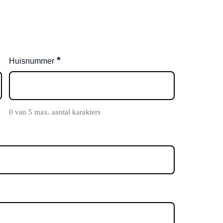
*
Huisnummer
0 van 5 max. aantal karakters