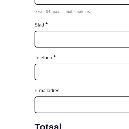
0 van 64 max. aantal karakters
*
Stad
*
Telefoon
E-mailadres
Totaal