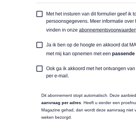
Toestemming
Met het insturen van dit formulier geef i
automatische
persoonsgegevens. Meer informatie over
incasso
vinden in onze
abonnementsvoorwaarde
*
Toestemming
Ja ik ben op de hoogte en akkoord dat MA
automatische
met mij kan opnemen met een
passende 
incasso
*
Automatische
Ook ga ik akkoord met het ontvangen va
updates
per e-mail.
ontangen
Dit abonnement stopt automatisch. Deze aanbied
aanvraag per adres
. Heeft u eerder een proe
Magazine gehad, dan wordt deze aanvraag niet v
weken bezorgd.