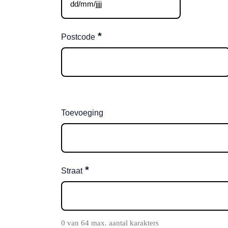
DD
slash
MM
*
Postcode
slash
JJJJ
Toevoeging
*
Straat
0 van 64 max. aantal karakters