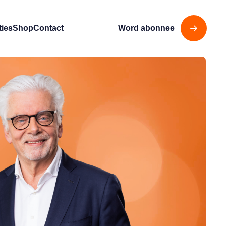
ties
Shop
Contact
Word abonnee