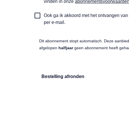
vinden in onze
abonnementsvoorwaarde
*
Automatische
Ook ga ik akkoord met het ontvangen va
updates
per e-mail.
ontangen
Dit abonnement stopt automatisch. Deze aanbied
afgelopen
halfjaar
geen abonnement heeft geha
Bestelling afronden