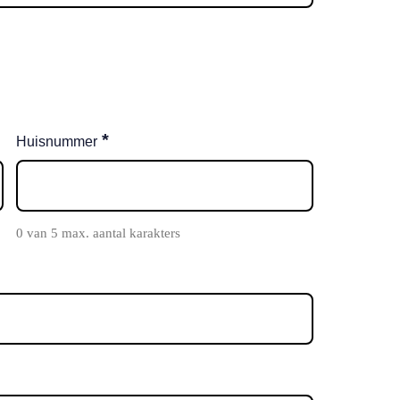
*
Huisnummer
0 van 5 max. aantal karakters