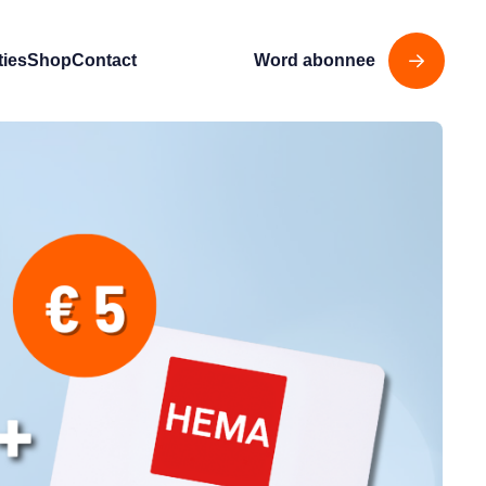
ties
Shop
Contact
Word abonnee