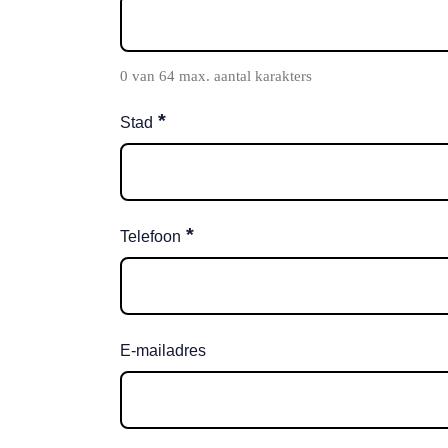
0 van 64 max. aantal karakters
*
Stad
*
Telefoon
E-mailadres