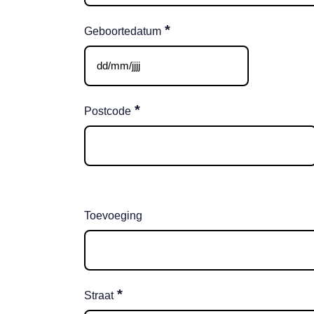
*
Geboortedatum
DD
slash
MM
*
Postcode
slash
JJJJ
Toevoeging
*
Straat